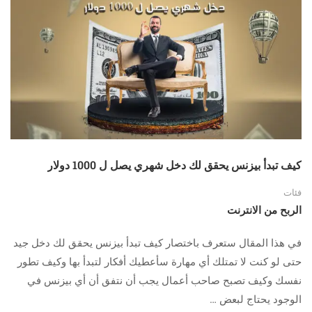
كيف تبدأ بيزنس يحقق لك دخل شهري يصل ل 1000 دولار
فئات
الربح من الانترنت
في هذا المقال ستعرف باختصار كيف تبدأ بيزنس يحقق لك دخل جيد
حتى لو كنت لا تمتلك أي مهارة سأعطيك أفكار لتبدأ بها وكيف تطور
نفسك وكيف تصبح صاحب أعمال يجب أن نتفق أن أي بيزنس في
الوجود يحتاج لبعض …