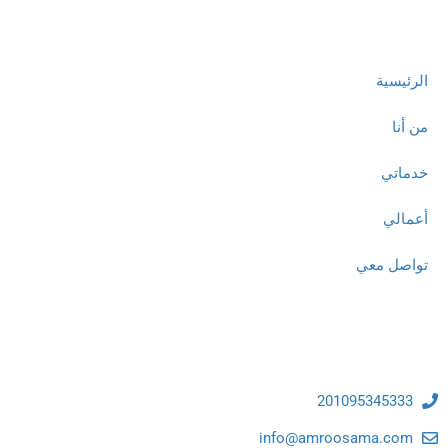
روابط مهمة
الرئيسية
من أنا
خدماتي
أعمالي
تواصل معي
تواصل معنا
201095345333
info@amroosama.com