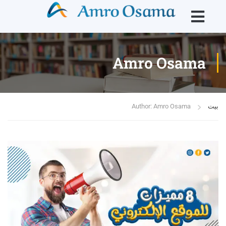
Amro Osama
بيت
Author: Amro Osama