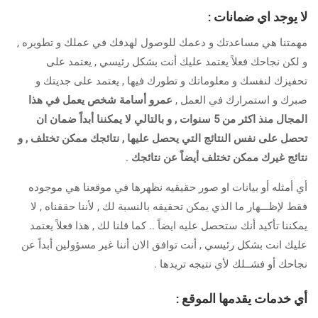
لا يوجد اي ضمانات
:
مهمتنا هي مساعدتك و دعمك للوصول لهدفك في عملك و تطويره ,
و لكن نجاحك فعلاً يعتمد عليك أنت بشكل رئيسي , يعتمد على
تحفيزك لنفسك و معلوماتك و تطورك فيها , يعتمد على جديتك و
صبرك و استمرارك في العمل ,
عمرو أسامة شخص يعمل في هذا
المجال منذ اكثر من 5 سنوات , و بالتالي لا يمكننا أبداً ضمان ان
تحصل على نفس النتائج التي يحصل عليها , نتائجك ممكن تختلف
, و
نتائج غيرك ممكن تختلف أيضاً عن نتائجك
.
أي أمثله أو بيانات او صور حقيقيه نظهرها في موقعنا هي موجوده
فقط لإظـــهار ما الذي يمكن تحقيقه بالنسبة لك , لأننا حققناه , لا
يمكننا تأكيد أنك ستحصل عليه ايضاً .. كما قلنا لك , هذا فعلاً يعتمد
عليك انت بشكل رئيسي , أنت توافق الان أننا غير مسؤولين أبداً عن
نجاحك أو فشــلك لأي نتيجه تريدها .
أي خدمات يقدمها الموقع
: