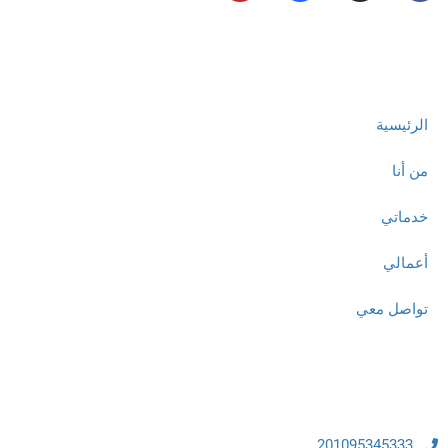
روابط مهمة
الرئيسية
من أنا
خدماتي
أعمالي
تواصل معي
تواصل معنا
201095345333