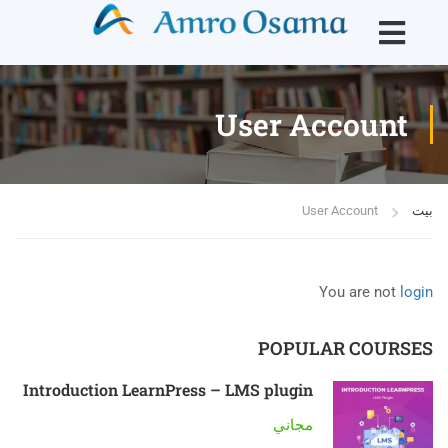
User Account
بيت
User Account
You are not
login
POPULAR COURSES
Introduction LearnPress – LMS plugin
مجاني