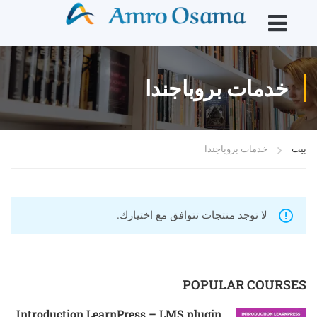
خدمات بروباجندا
بيت
خدمات بروباجندا
لا توجد منتجات تتوافق مع اختيارك.
POPULAR COURSES
Introduction LearnPress – LMS plugin