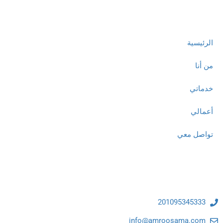
روابط مهمة
الرئيسية
من أنا
خدماتي
أعمالي
تواصل معي
تواصل معنا
201095345333
info@amroosama.com