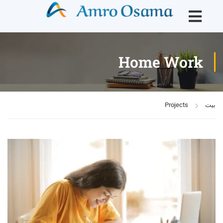
Home Work
بيت
Projects