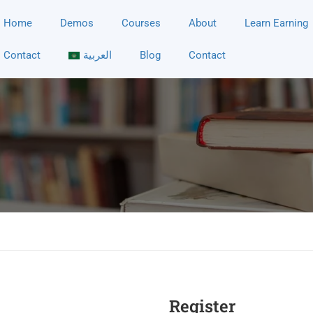
Home
Demos
Courses
About
Learn Earning
Contact
Blog
العربية
Contact
Register