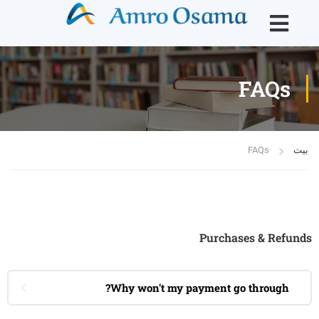
FAQs
بيت
FAQs
Purchases & Refunds
Why won't my payment go through?