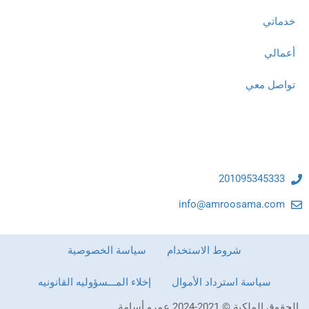
خدماتي
أعمالي
تواصل معي
تواصل معنا
201095345333
info@amroosama.com
شروط الاستخدام
سياسة الخصوصية
سياسة استرداد الأموال
إخلاء المـــسؤوليه القانونيه
الحقوق الملكية © 2021-2024 عمرو أسامة