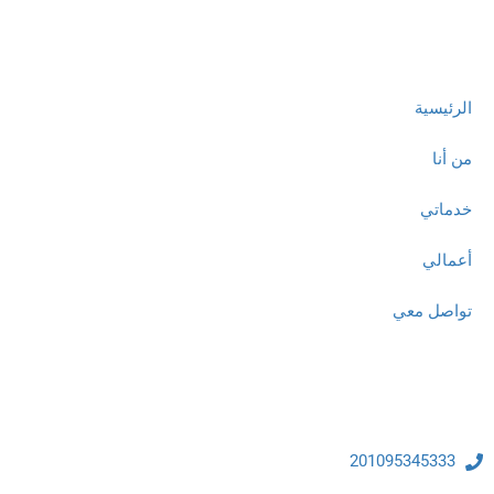
روابط مهمة
الرئيسية
من أنا
خدماتي
أعمالي
تواصل معي
تواصل معنا
201095345333